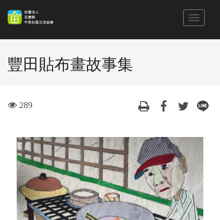
跳
到
Toggle
主
navigat
要
內
豐田貼布畫故事集
容
區
塊
visit
289