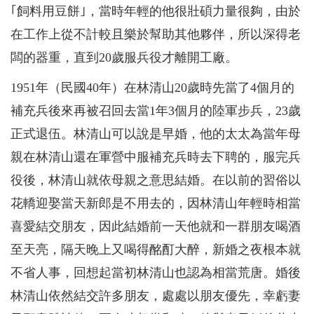
｢飼料用豆餅｣，當時年輕的他很壯碩力量很夠，由於
在工作上從不計較且樂於幫助其他夥伴，所以深得老
闆的器重，直到20歲服兵役才離開工廠。
1951年（民國40年）在林清山20歲時先當了4個月的
補充兵後來再被召回去當1年3個月的陸軍步兵，23歲
正式退伍。林清山可以說是早婚，他的太太為當年母
親在林清山還在軍營中服補充兵時去下聘的，服完兵
役後，林清山就依母親之意思結婚。在以前的習俗以
花轎迎娶當天新郎是不用去的，因林清山年輕時相當
喜愛結交朋友，因此結婚前一天他就和一群朋友喝酒
至天亮，隔天晚上又喝得酩酊大醉，新婚之夜根本就
不省人事，回想起當初林清山也認為相當荒唐。婚後
林清山依然結交許多朋友，處處以朋友優先，幸虧妻