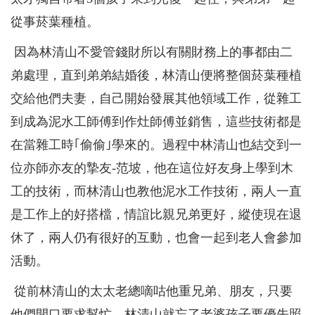
從事菸葉種植。
因為林清山不愛管錢財所以有關財務上的事都由二
弟處理，直到弟弟結婚後，林清山便將整個菸葉種植
交給他們夫妻，自己開始發展其他領域工作，從雜工
到成為泥水工師傅到作灶師傅並銷售，這些技術都是
在當雜工時｢偷偷｣學來的。過程中林清山也結交到一
位亦師亦友的摯友-范坡，他在這位好友身上學到木
工的技術，而林清山也教他泥水工作技術，兩人一直
是工作上的好搭檔，情誼比親兄弟更好，縱使現在退
休了，兩人仍有很好的互動，也會一起到老人會參加
活動。
從前林清山的太太老總嘀咕他重兄弟、朋友，只要
他們開口要求幫忙，林清山就忘了老婆孩子要優先照