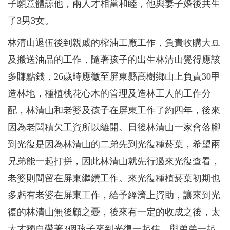
子願意體諒他，兩人才相當和睦，他與妻子婚後共生
了3男3女。
林清山退伍後到親戚的榨油工廠工作，負責收購大豆
及搬送油品的工作，隨著孩子的出生林清山覺得應該
多賺點錢，26歲時應徵至屏東縣高樹鄉山上負責30甲
造林地，種植桃花心木的管理及造林工人的工作分
配，林清山和老婆及孩子在屏東工作了約四年，後來
因為老闆積欠工資所以離開。日後林清山一家會落腳
到光復是因為林清山的二弟先到光復種菸葉，希望兩
兄弟能一起打拼，因此林清山就先行過來光復查看，
老婆則間留在屏東繼續工作。來光復種植菸葉初期也
多虧有老婆在屏東工作，給予經濟上資助，讓來到光
復的林清山無後顧之憂，後來有一定的收成之後，太
太才獨自帶著3個孩子來到光復一起住，與弟弟一起